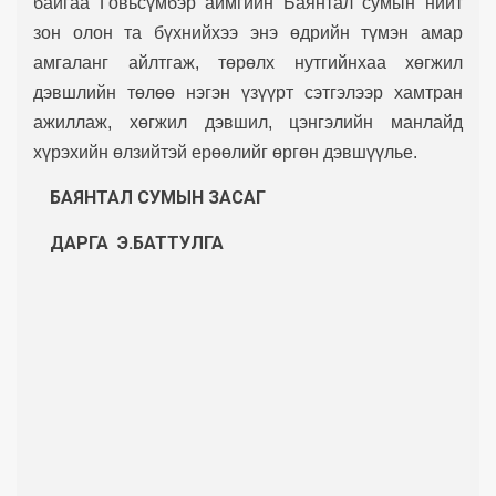
байгаа Говьсүмбэр аймгийн Баянтал сумын нийт
зон олон та бүхнийхээ энэ өдрийн түмэн амар
амгаланг айлтгаж, төрөлх нутгийнхаа хөгжил
дэвшлийн төлөө нэгэн үзүүрт сэтгэлээр хамтран
ажиллаж, хөгжил дэвшил, цэнгэлийн манлайд
хүрэхийн өлзийтэй ерөөлийг өргөн дэвшүүлье.
БАЯНТАЛ СУМЫН
ЗАСАГ
ДАРГА Э.БАТТУЛГА