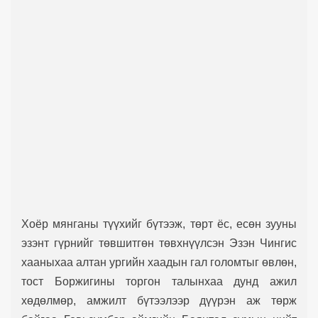
Хоёр мянганы түүхийг бүтээж, төрт ёс, есөн зууны
эзэнт гүрнийг төвшитгөн төвхнүүлсэн Эзэн Чингис
хааныхаа алтан ургийн хаадын гал голомтыг өвлөн,
тост Боржигины торгон талынхаа дунд ажил
хөдөлмөр, амжилт бүтээлээр дүүрэн аж төрж