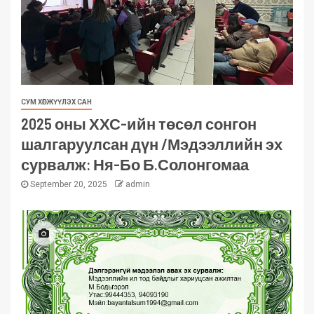
СУМ ХӨГЖҮҮЛЭХ САН
2025 оны ХХС-ийн төсөл сонгон
шалгаруулсан дүн /Мэдээллийн эх
сурвалж: Ня-Бо Б.Солонгомаа
September 20, 2025
admin