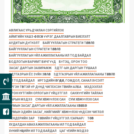
АВЛИГААС УРЬДЧИЛАН СЭРГИЙЛЭХ
АЙМГИЙН УАШЗ-ӨӨС ӨГСӨН ҮҮРЭГ ДААЛГАВРЫН БИЕЛЭЛТ
АУДИТЫН ДҮГНЭЛТ
БАЙГУУЛЛАГЫН СТРАТЕГИ ТӨЛӨВЛӨГӨӨ
БАЙГУУЛЛАГЫН СТРАТЕГИ ТӨЛӨВЛӨГӨӨ
БАЙГУУЛЛАГЫН ҮЙЛ АЖИЛЛАГААНЫ ИЛ ТОД БАЙДАЛ
БОДЛОГЫН БАРИМТ БИЧГҮҮД
БҮТЭЦ, ОРОН ТОО
ЗАСАГ ДАРГЫН ЗАХИРАМЖ
ЗДТГ-ЫН ДАРГЫН ТУШААЛ
ЗДТГАЗРЫН ЁС ЗҮЙН ЗӨВЛӨЛ
ЗДТГАЗРЫН ҮЙЛ АЖИЛЛАГААНЫ ТӨЛӨВЛӨГӨӨ
ИЛ ТОД БАЙДАЛ
ИРГЭДИЙН ӨРГӨДӨЛ, ГОМДОЛ, САНАЛ ХҮСЭЛТ
ИРГЭН ТӨВТЭЙ ҮР ДҮНД ЧИГЛЭСЭН ТӨРИЙН АЛБА
МЭДЭЭЛЭЛ
ОРОН НУТГИЙН ОРЛОГЫН ГҮЙЦЭТГЭЛ
САНХҮҮГИЙН ТАЙЛАН
САРЫН МЭДЭЭ
СУМ ХӨГЖҮҮЛЭХ САН
СУМ ХӨГЖҮҮЛЭХ САН
СУМЫН ЗАСАГ ДАРГЫН ҮЙЛ АЖИЛЛАГААНЫ ХӨТӨЛБӨР
СУМЫН ЭДИЙН ЗАСАГ, НИЙГМИЙГ ХӨГЖҮҮЛЭХ ҮНДСЭН ЧИГЛЭЛ
ТЕНДЕРИЙН ЗАР
ТӨСВИЙН ГҮЙЦЭТГЭЛ /САРААР/
ТӨСӨВ
ХУДАЛДАН АВАХ АЖИЛЛАГААНЫ ИЛ ТОД БАЙДАЛ
ХҮНИЙ НӨӨЦИЙН ИЛ ТОД БАЙДАЛ
ЦАГ ҮЕИЙН МЭДЭЭ