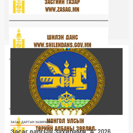
ЗАСАГ ДАРГЫН ЗАХИРАМЖ
Засаг даргын Захирамж “А” 2026