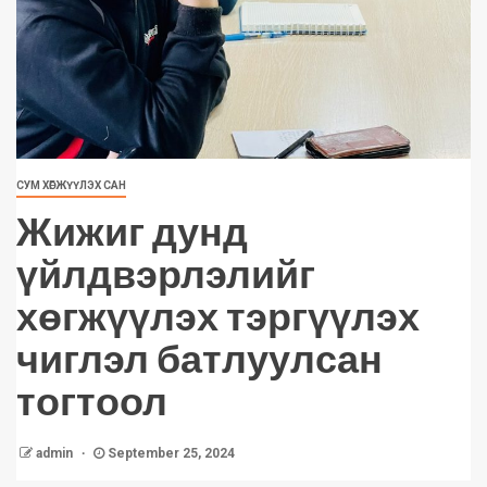
СУМ ХӨГЖҮҮЛЭХ САН
Жижиг дунд
үйлдвэрлэлийг
хөгжүүлэх тэргүүлэх
чиглэл батлуулсан
тогтоол
admin
September 25, 2024