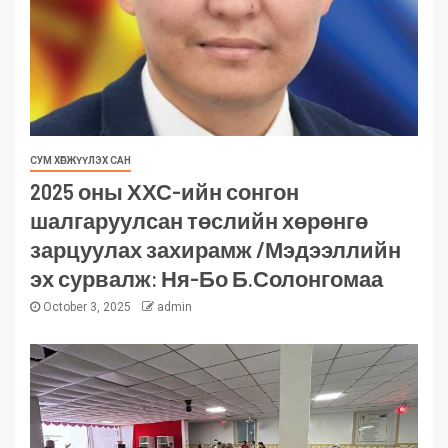
СУМ ХӨГЖҮҮЛЭХ САН
2025 оны ХХС-ийн сонгон
шалгаруулсан төслийн хөрөнгө
зарцуулах захирамж /Мэдээллийн
эх сурвалж: Ня-Бо Б.Солонгомаа
October 3, 2025
admin