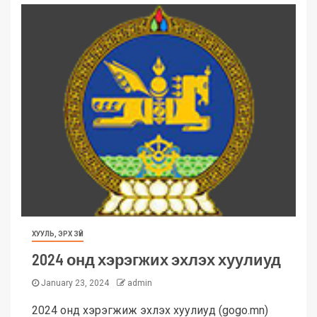
ХУУЛЬ, ЭРХ ЗҮЙ
2024 онд хэрэгжих эхлэх хуулиуд
January 23, 2024
admin
2024 онд хэрэгжиж эхлэх хуулиуд (gogo.mn)