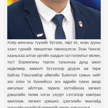
Хоёр мянганы түүхийг бүтээж, төрт ёс, есөн зууны
эзэнт гүрнийг төвшитгөн төвхнүүлсэн Эзэн Чингис
хааныхаа алтан ургийн хаадын гал голомтыг өвлөн,
тост Боржигины торгон талынхаа дунд ажил
хөдөлмөр, амжилт бүтээлээр дүүрэн аж төрж
байгаа Говьсүмбэр аймгийн Баянтал сумын нийт
зон олон та бүхнийхээ энэ өдрийн түмэн амар
амгаланг айлтгаж, төрөлх нутгийнхаа хөгжил
дэвшлийн төлөө нэгэн үзүүрт сэтгэлээр хамтран
ажиллаж, хөгжил дэвшил, цэнгэлийн манлайд
хүрэхийн өлзийтэй ерөөлийг өргөн дэвшүүлье.