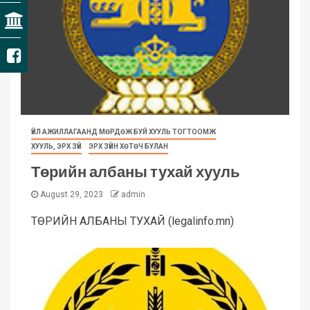
ҮЙЛ АЖИЛЛАГААНД МӨРДӨЖ БУЙ ХУУЛЬ ТОГТООМЖ
ХУУЛЬ, ЭРХ ЗҮЙ
ЭРХ ЗҮЙН ХӨТӨЧ БУЛАН
Төрийн албаны тухай хууль
August 29, 2023
admin
ТӨРИЙН АЛБАНЫ ТУХАЙ (legalinfo.mn)