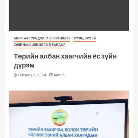
АВЛИГААС УРЬДЧИЛАН СЭРГИЙЛЭХ
ХУУЛЬ, ЭРХ ЗҮЙ
ХҮНИЙ НӨӨЦИЙН ИЛ ТОД БАЙДАЛ
Төрийн албан хаагчийн ёс зүйн
дүрэм
February 6, 2024
admin