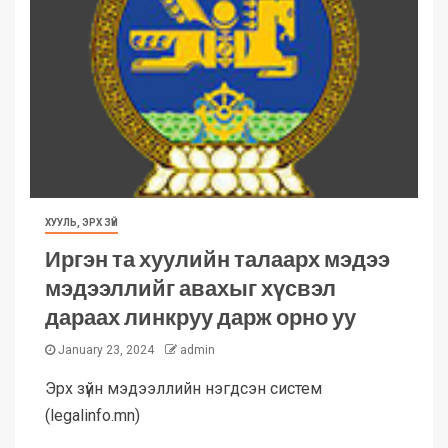
ХУУЛЬ, ЭРХ ЗҮЙ
Иргэн та хуулийн талаарх мэдээ
мэдээллийг авахыг хүсвэл
дараах линкруу дарж орно уу
January 23, 2024
admin
Эрх зүйн мэдээллийн нэгдсэн систем
(legalinfo.mn)