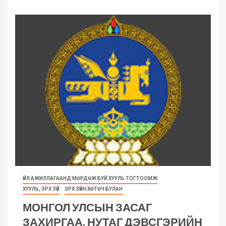
ҮЙЛ АЖИЛЛАГААНД МӨРДӨЖ БУЙ ХУУЛЬ ТОГТООМЖ
ХУУЛЬ, ЭРХ ЗҮЙ
ЭРХ ЗҮЙН ХӨТӨЧ БУЛАН
МОНГОЛ УЛСЫН ЗАСАГ
ЗАХИРГАА, НУТАГ ДЭВСГЭРИЙН