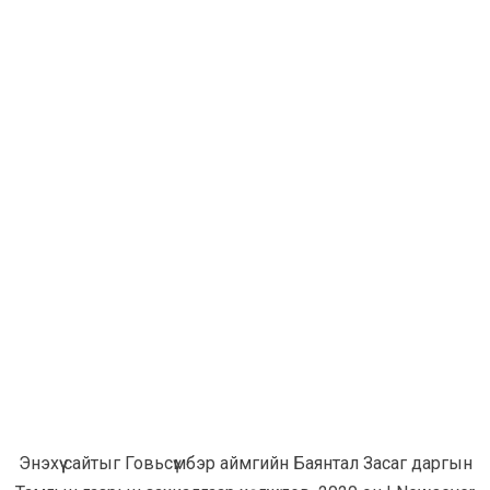
Энэхүү сайтыг Говьсүмбэр аймгийн Баянтал Засаг даргын