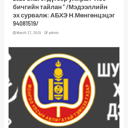
бичгийн тайлан ” /Мэдээллийн
эх сурвалж: АБХЭ Н.Мөнгөнцэцэг
94081519/
March 27, 2025
admin