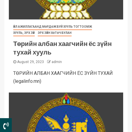
ҮЙЛ АЖИЛЛАГААНД МӨРДӨЖ БУЙ ХУУЛЬ ТОГТООМЖ
ХУУЛЬ, ЭРХ ЗҮЙ
ЭРХ ЗҮЙН ХӨТӨЧ БУЛАН
Төрийн албан хаагчийн ёс зүйн
тухай хууль
August 29, 2023
admin
ТӨРИЙН АЛБАН ХААГЧИЙН ЁС ЗҮЙН ТУХАЙ
(legalinfo.mn)