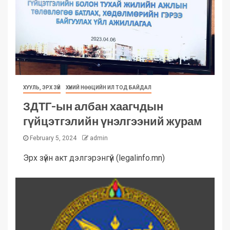
ХУУЛЬ, ЭРХ ЗҮЙ
ХҮНИЙ НӨӨЦИЙН ИЛ ТОД БАЙДАЛ
ЗДТГ-ын албан хаагчдын
гүйцэтгэлийн үнэлгээний журам
February 5, 2024
admin
Эрх зүйн акт дэлгэрэнгүй (legalinfo.mn)