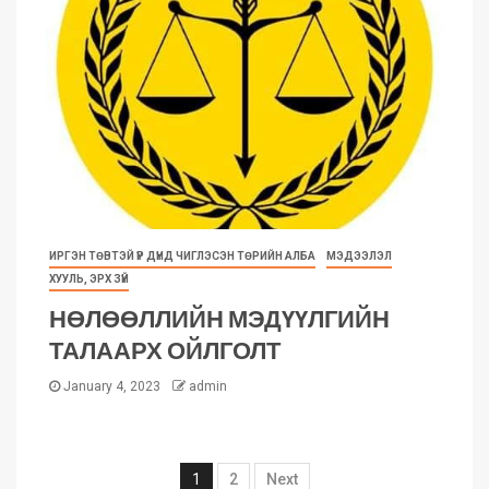
ИРГЭН ТӨВТЭЙ ҮР ДҮНД ЧИГЛЭСЭН ТӨРИЙН АЛБА
МЭДЭЭЛЭЛ
ХУУЛЬ, ЭРХ ЗҮЙ
НӨЛӨӨЛЛИЙН МЭДҮҮЛГИЙН
ТАЛААРХ ОЙЛГОЛТ
January 4, 2023
admin
1
2
Next