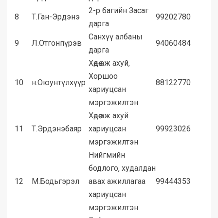
2-р багийн Засаг
8
Т.Ган-Эрдэнэ
99202780
дарга
Санхүү албаны
9
Л.Отгонпүрэв
94060484
дарга
Хөдөө аж ахуй,
Хоршоо
10
н.Оюунтүлхүүр
88122770
хариуцсан
мэргэжилтэн
Хөдөө аж ахуй
11
Т.Эрдэнэбаяр
хариуцсан
99923026
мэргэжилтэн
Нийгмийн
бодлого, худалдан
12
М.Бодьгэрэл
авах ажиллагаа
99444353
хариуцсан
мэргэжилтэн