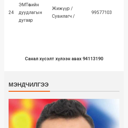
ЭМТөвийн
Жижүүр /
24
дуудлагын
99577103
Сувилагч /
дугаар
Санал хүсэлт хүлээн авах 94113190
МЭНДЧИЛГЭЭ