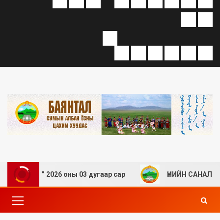
амж “А” 2026 оны 03 дугаар сар
ҮНИЙН САНАЛ АВАХ 