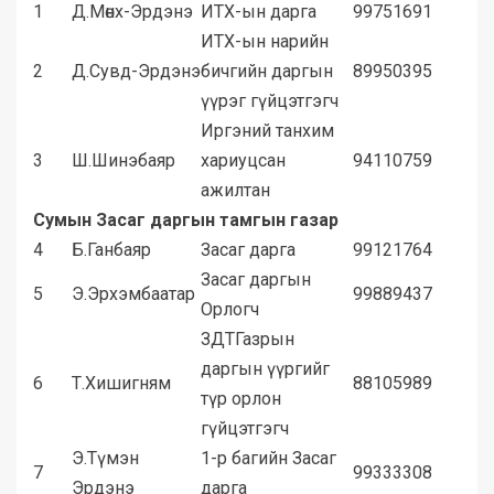
1
Д.Мөнх-Эрдэнэ
ИТХ-ын дарга
99751691
ИТХ-ын нарийн
2
Д.Сувд-Эрдэнэ
бичгийн даргын
89950395
үүрэг гүйцэтгэгч
Иргэний танхим
3
Ш.Шинэбаяр
хариуцсан
94110759
ажилтан
Сумын Засаг даргын тамгын газар
4
Б.Ганбаяр
Засаг дарга
99121764
Засаг даргын
5
Э.Эрхэмбаатар
99889437
Орлогч
ЗДТГазрын
даргын үүргийг
6
Т.Хишигням
88105989
түр орлон
гүйцэтгэгч
Э.Түмэн
1-р багийн Засаг
7
99333308
Эрдэнэ
дарга