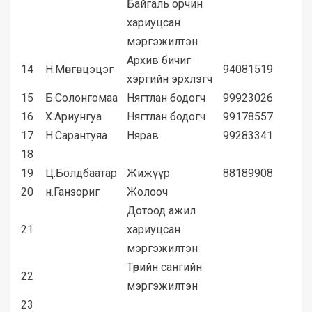
Байгаль орчин
хариуцсан
мэргэжилтэн
Архив бичиг
14
Н.Мөнгөнцэцэг
94081519
хэргийн эрхлэгч
15
Б.Солонгомаа
Нягтлан бодогч
99923026
16
Х.Ариунгуа
Нягтлан бодогч
99178557
17
Н.Сарантуяа
Нярав
99283341
18
19
Ц.Болдбаатар
Жижүүр
88189908
20
н.Ганзориг
Жолооч
Дотоод ажил
21
хариуцсан
мэргэжилтэн
Төрийн сангийн
22
мэргэжилтэн
23