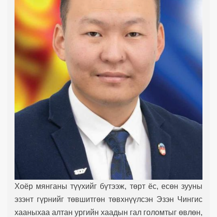
Хоёр мянганы түүхийг бүтээж, төрт ёс, есөн зууны
эзэнт гүрнийг төвшитгөн төвхнүүлсэн Эзэн Чингис
хааныхаа алтан ургийн хаадын гал голомтыг өвлөн,