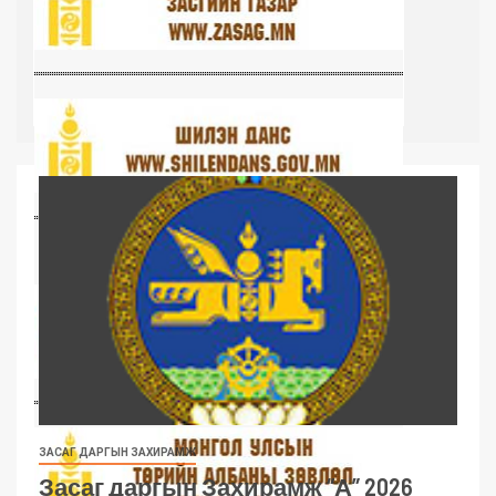
ЗАСАГ ДАРГЫН ЗАХИРАМЖ
Засаг даргын Захирамж “А” 2026