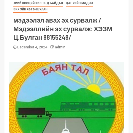
ХҮНИЙ НӨӨЦИЙН ИЛ ТОД БАЙДАЛ
ЦАГ ҮЕИЙН МЭДЭЭ
ЭРХ ЗҮЙН ХӨТӨЧ БУЛАН
мэдээлэл авах эх сурвалж /
Мэдээллийн эх сурвалж: ХЭЗМ
Ц.Булган 88155248/
December 4, 2024
admin