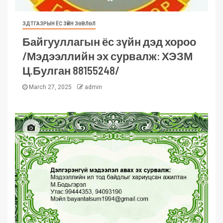
ЗДТГАЗРЫН ЁС ЗҮЙН ЗӨВЛӨЛ
Байгууллагын ёс зүйн дэд хороо
/Мэдээллийн эх сурвалж: ХЭЗМ
Ц.Булган 88155248/
March 27, 2025
admin