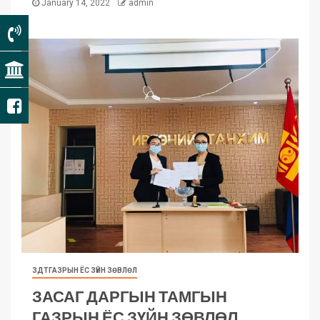
January 14, 2022
admin
ЗДТГАЗРЫН ЁС ЗҮЙН ЗӨВЛӨЛ
ЗАСАГ ДАРГЫН ТАМГЫН
ГАЗРЫН ЁС ЗҮЙН ЗӨВЛӨЛ