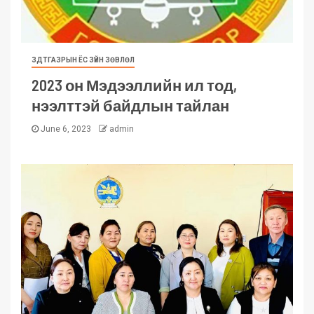
ЗДТГАЗРЫН ЁС ЗҮЙН ЗӨВЛӨЛ
2023 он Мэдээллийн ил тод,
нээлттэй байдлын тайлан
June 6, 2023
admin