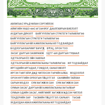
АВЛИГААС УРЬДЧИЛАН СЭРГИЙЛЭХ
АЙМГИЙН УАШЗ-ӨӨС ӨГСӨН ҮҮРЭГ ДААЛГАВРЫН БИЕЛЭЛТ
АУДИТЫН ДҮГНЭЛТ
БАЙГУУЛЛАГЫН СТРАТЕГИ ТӨЛӨВЛӨГӨӨ
БАЙГУУЛЛАГЫН СТРАТЕГИ ТӨЛӨВЛӨГӨӨ
БАЙГУУЛЛАГЫН ҮЙЛ АЖИЛЛАГААНЫ ИЛ ТОД БАЙДАЛ
БОДЛОГЫН БАРИМТ БИЧГҮҮД
БҮТЭЦ, ОРОН ТОО
ЗАСАГ ДАРГЫН ЗАХИРАМЖ
ЗДТГ-ЫН ДАРГЫН ТУШААЛ
ЗДТГАЗРЫН ЁС ЗҮЙН ЗӨВЛӨЛ
ЗДТГАЗРЫН ҮЙЛ АЖИЛЛАГААНЫ ТӨЛӨВЛӨГӨӨ
ИЛ ТОД БАЙДАЛ
ИРГЭДИЙН ӨРГӨДӨЛ, ГОМДОЛ, САНАЛ ХҮСЭЛТ
ИРГЭН ТӨВТЭЙ ҮР ДҮНД ЧИГЛЭСЭН ТӨРИЙН АЛБА
МЭДЭЭЛЭЛ
ОРОН НУТГИЙН ОРЛОГЫН ГҮЙЦЭТГЭЛ
САНХҮҮГИЙН ТАЙЛАН
САРЫН МЭДЭЭ
СУМ ХӨГЖҮҮЛЭХ САН
СУМ ХӨГЖҮҮЛЭХ САН
СУМЫН ЗАСАГ ДАРГЫН ҮЙЛ АЖИЛЛАГААНЫ ХӨТӨЛБӨР
СУМЫН ЭДИЙН ЗАСАГ, НИЙГМИЙГ ХӨГЖҮҮЛЭХ ҮНДСЭН ЧИГЛЭЛ
ТЕНДЕРИЙН ЗАР
ТӨСВИЙН ГҮЙЦЭТГЭЛ /САРААР/
ТӨСӨВ
ХУДАЛДАН АВАХ АЖИЛЛАГААНЫ ИЛ ТОД БАЙДАЛ