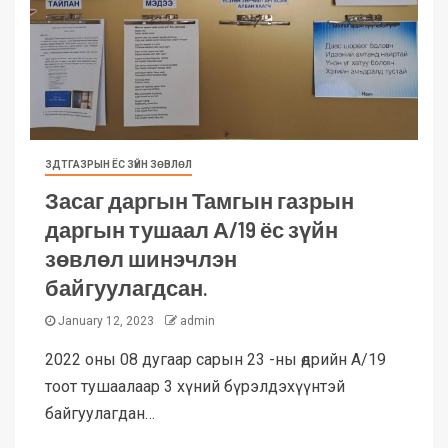
ЗДТГАЗРЫН ЁС ЗҮЙН ЗӨВЛӨЛ
Засаг даргын Тамгын газрын
даргын тушаал А/19 ёс зүйн
зөвлөл шинэчлэн
байгуулагдсан.
January 12, 2023
admin
2022 оны 08 дугаар сарын 23 -ны өдрийн А/19
тоот тушаалаар 3 хүний бүрэлдэхүүнтэй
байгуулагдан…