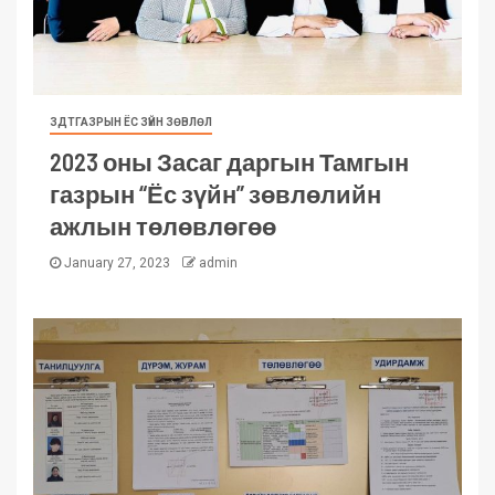
ЗДТГАЗРЫН ЁС ЗҮЙН ЗӨВЛӨЛ
2023 оны Засаг даргын Тамгын
газрын “Ёс зүйн” зөвлөлийн
ажлын төлөвлөгөө
January 27, 2023
admin