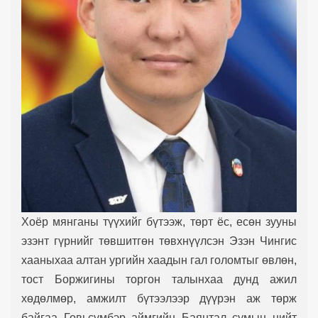
Хоёр мянганы түүхийг бүтээж, төрт ёс, есөн зууны
эзэнт гүрнийг төвшитгөн төвхнүүлсэн Эзэн Чингис
хааныхаа алтан ургийн хаадын гал голомтыг өвлөн,
тост Боржигины торгон талынхаа дунд ажил
хөдөлмөр, амжилт бүтээлээр дүүрэн аж төрж
байгаа Говьсүмбэр аймгийн Баянтал сумын нийт