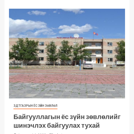
ЗДТГАЗРЫН ЁС ЗҮЙН ЗӨВЛӨЛ
Байгууллагын ёс зүйн зөвлөлийг
шинэчлэх байгуулах тухай