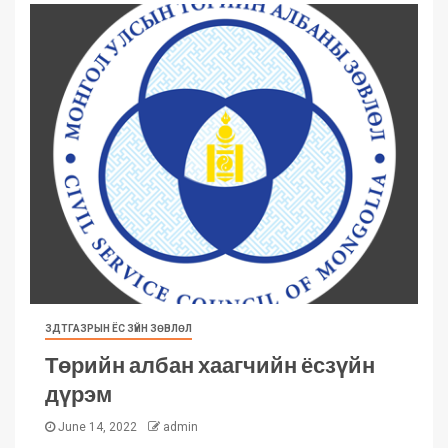
ЗДТГАЗРЫН ЁС ЗҮЙН ЗӨВЛӨЛ
Төрийн албан хаагчийн ёсзүйн
дүрэм
June 14, 2022
admin