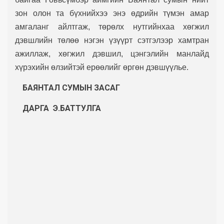
зон олон та бүхнийхээ энэ өдрийн түмэн амар
амгаланг айлтгаж, төрөлх нутгийнхаа хөгжил
дэвшлийн төлөө нэгэн үзүүрт сэтгэлээр хамтран
ажиллаж, хөгжил дэвшил, цэнгэлийн манлайд
хүрэхийн өлзийтэй ерөөлийг өргөн дэвшүүлье.
БАЯНТАЛ СУМЫН
ЗАСАГ
ДАРГА Э.БАТТУЛГА