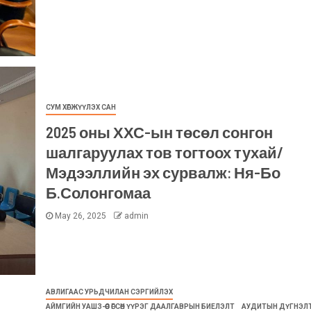
СУМ ХӨГЖҮҮЛЭХ САН
2025 оны ХХС-ын төсөл сонгон
шалгаруулах тов тогтоох тухай/
Мэдээллийн эх сурвалж: Ня-Бо
Б.Солонгомаа
May 26, 2025
admin
АВЛИГААС УРЬДЧИЛАН СЭРГИЙЛЭХ
АЙМГИЙН УАШЗ-ӨӨС ӨГСӨН ҮҮРЭГ ДААЛГАВРЫН БИЕЛЭЛТ
АУДИТЫН ДҮГНЭЛ