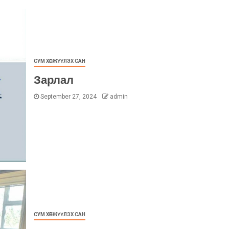
СУМ ХӨГЖҮҮЛЭХ САН
Зарлал
September 27, 2024
admin
СУМ ХӨГЖҮҮЛЭХ САН