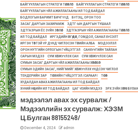
БАЙГУУЛЛАГЫН СТРАТЕГИ ТӨЛӨВЛӨГӨӨ
БАЙГУУЛЛАГЫН СТРАТЕГИ ТӨЛӨВЛӨГӨӨ
БАЙГУУЛЛАГЫН ҮЙЛ АЖИЛЛАГААНЫ ИЛ ТОД БАЙДАЛ
БОДЛОГЫН БАРИМТ БИЧГҮҮД
БҮТЭЦ, ОРОН ТОО
ЗАСАГ ДАРГЫН ЗАХИРАМЖ
ЗДТГ-ЫН ДАРГЫН ТУШААЛ
ЗДТГАЗРЫН ЁС ЗҮЙН ЗӨВЛӨЛ
ЗДТГАЗРЫН ҮЙЛ АЖИЛЛАГААНЫ ТӨЛӨВЛӨГӨӨ
ИЛ ТОД БАЙДАЛ
ИРГЭДИЙН ӨРГӨДӨЛ, ГОМДОЛ, САНАЛ ХҮСЭЛТ
ИРГЭН ТӨВТЭЙ ҮР ДҮНД ЧИГЛЭСЭН ТӨРИЙН АЛБА
МЭДЭЭЛЭЛ
ОРОН НУТГИЙН ОРЛОГЫН ГҮЙЦЭТГЭЛ
САНХҮҮГИЙН ТАЙЛАН
САРЫН МЭДЭЭ
СУМ ХӨГЖҮҮЛЭХ САН
СУМ ХӨГЖҮҮЛЭХ САН
СУМЫН ЗАСАГ ДАРГЫН ҮЙЛ АЖИЛЛАГААНЫ ХӨТӨЛБӨР
СУМЫН ЭДИЙН ЗАСАГ, НИЙГМИЙГ ХӨГЖҮҮЛЭХ ҮНДСЭН ЧИГЛЭЛ
ТЕНДЕРИЙН ЗАР
ТӨСВИЙН ГҮЙЦЭТГЭЛ /САРААР/
ТӨСӨВ
ХУДАЛДАН АВАХ АЖИЛЛАГААНЫ ИЛ ТОД БАЙДАЛ
ХҮНИЙ НӨӨЦИЙН ИЛ ТОД БАЙДАЛ
ЦАГ ҮЕИЙН МЭДЭЭ
ЭРХ ЗҮЙН ХӨТӨЧ БУЛА
мэдээлэл авах эх сурвалж /
Мэдээллийн эх сурвалж: ХЭЗМ
Ц.Булган 88155248/
December 4, 2024
admin