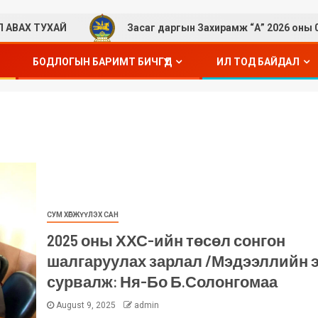
ХАЙ
Засаг даргын Захирамж “А” 2026 оны 02 дугаар с
БОДЛОГЫН БАРИМТ БИЧГҮҮД
ИЛ ТОД БАЙДАЛ
СУМ ХӨГЖҮҮЛЭХ САН
2025 оны ХХС-ийн төсөл сонгон
шалгаруулах зарлал /Мэдээллийн 
сурвалж: Ня-Бо Б.Солонгомаа
August 9, 2025
admin