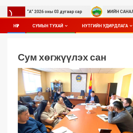
 “А” 2026 оны 03 дугаар сар
ҮНИЙН САНАЛ АВАХ ТУ
НҮҮР
СУМЫН ТУХАЙ
НУТГИЙН УДИРДЛАГА
Сум хөгжүүлэх сан