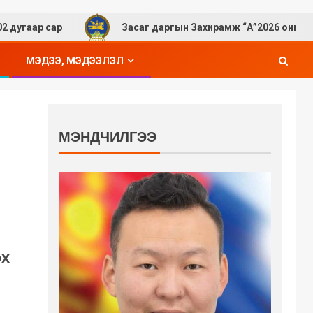
ар
Засаг даргын Захирамж “А”2026 оны 01 дүгээр са
МЭДЭЭ, МЭДЭЭЛЭЛ
МЭНДЧИЛГЭЭ
эх