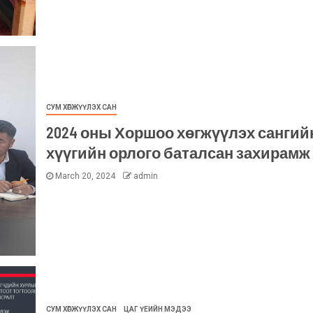
СУМ ХӨГЖҮҮЛЭХ САН
2024 оны Хоршоо хөгжүүлэх сангий
хүүгийн орлого баталсан захирамж
March 20, 2024
admin
СУМ ХӨГЖҮҮЛЭХ САН
ЦАГ ҮЕИЙН МЭДЭЭ