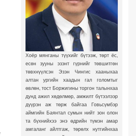
Хоёр мянганы түүхийг бүтээж, төрт ёс,
есөн зууны эзэнт гүрнийг төвшитгөн
төвхнүүлсэн Эзэн Чингис хааныхаа
алтан ургийн хаадын гал голомтыг
өвлөн, тост Боржигины торгон талынхаа
дунд ажил хөдөлмөр, амжилт бүтээлээр
дүүрэн аж төрж байгаа Говьсүмбэр
аймгийн Баянтал сумын нийт зон олон
та бүхнийхээ энэ өдрийн түмэн амар
амгаланг айлтгаж, төрөлх нутгийнхаа
Т