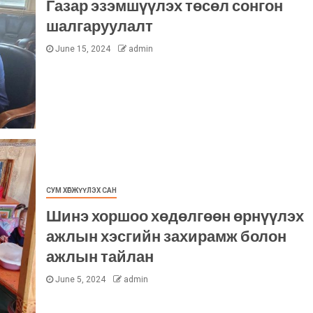
Газар эзэмшүүлэх төсөл сонгон
шалгаруулалт
June 15, 2024
admin
СУМ ХӨГЖҮҮЛЭХ САН
Шинэ хоршоо хөдөлгөөн өрнүүлэх
ажлын хэсгийн захирамж болон
ажлын тайлан
June 5, 2024
admin