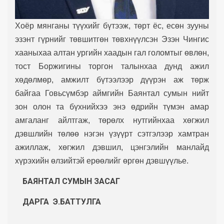
Хоёр мянганы түүхийг бүтээж, төрт ёс, есөн зууны
эзэнт гүрнийг төвшитгөн төвхнүүлсэн Эзэн Чингис
хааныхаа алтан ургийн хаадын гал голомтыг өвлөн,
тост Боржигины торгон талынхаа дунд ажил
хөдөлмөр, амжилт бүтээлээр дүүрэн аж төрж
байгаа Говьсүмбэр аймгийн Баянтал сумын нийт
зон олон та бүхнийхээ энэ өдрийн түмэн амар
амгаланг айлтгаж, төрөлх нутгийнхаа хөгжил
дэвшлийн төлөө нэгэн үзүүрт сэтгэлээр хамтран
ажиллаж, хөгжил дэвшил, цэнгэлийн манлайд
хүрэхийн өлзийтэй ерөөлийг өргөн дэвшүүлье.
БАЯНТАЛ СУМЫН
ЗАСАГ
ДАРГА Э.БАТТУЛГА