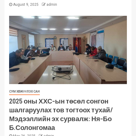
August 9, 2025
admin
СУМ ХӨГЖҮҮЛЭХ САН
2025 оны ХХС-ын төсөл сонгон
шалгаруулах тов тогтоох тухай/
Мэдээллийн эх сурвалж: Ня-Бо
Б.Солонгомаа
May 26, 2025
admin