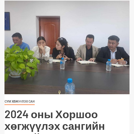
СУМ ХӨГЖҮҮЛЭХ САН
2024 оны Хоршоо
хөгжүүлэх сангийн