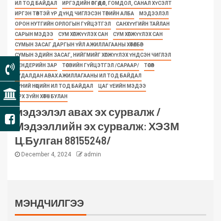
ИЛ ТОД БАЙДАЛ
ИРГЭДИЙН ӨРГӨДӨЛ, ГОМДОЛ, САНАЛ ХҮСЭЛТ
ИРГЭН ТӨВТЭЙ ҮР ДҮНД ЧИГЛЭСЭН ТӨРИЙН АЛБА
МЭДЭЭЛЭЛ
ОРОН НУТГИЙН ОРЛОГЫН ГҮЙЦЭТГЭЛ
САНХҮҮГИЙН ТАЙЛАН
САРЫН МЭДЭЭ
СУМ ХӨГЖҮҮЛЭХ САН
СУМ ХӨГЖҮҮЛЭХ САН
СУМЫН ЗАСАГ ДАРГЫН ҮЙЛ АЖИЛЛАГААНЫ ХӨТӨЛБӨР
СУМЫН ЭДИЙН ЗАСАГ, НИЙГМИЙГ ХӨГЖҮҮЛЭХ ҮНДСЭН ЧИГЛЭЛ
ТЕНДЕРИЙН ЗАР
ТӨСВИЙН ГҮЙЦЭТГЭЛ /САРААР/
ТӨСӨВ
ХУДАЛДАН АВАХ АЖИЛЛАГААНЫ ИЛ ТОД БАЙДАЛ
ХҮНИЙ НӨӨЦИЙН ИЛ ТОД БАЙДАЛ
ЦАГ ҮЕИЙН МЭДЭЭ
ЭРХ ЗҮЙН ХӨТӨЧ БУЛАН
мэдээлэл авах эх сурвалж /
Мэдээллийн эх сурвалж: ХЭЗМ
Ц.Булган 88155248/
December 4, 2024
admin
МЭНДЧИЛГЭЭ