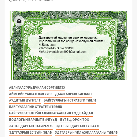
АВЛИГААС УРЬДЧИЛАН СЭРГИЙЛЭХ
АЙМГИЙН УАШЗ-ӨӨС ӨГСӨН ҮҮРЭГ ДААЛГАВРЫН БИЕЛЭЛТ
АУДИТЫН ДҮГНЭЛТ
БАЙГУУЛЛАГЫН СТРАТЕГИ ТӨЛӨВЛӨГӨӨ
БАЙГУУЛЛАГЫН СТРАТЕГИ ТӨЛӨВЛӨГӨӨ
БАЙГУУЛЛАГЫН ҮЙЛ АЖИЛЛАГААНЫ ИЛ ТОД БАЙДАЛ
БОДЛОГЫН БАРИМТ БИЧГҮҮД
БҮТЭЦ, ОРОН ТОО
ЗАСАГ ДАРГЫН ЗАХИРАМЖ
ЗДТГ-ЫН ДАРГЫН ТУШААЛ
ЗДТГАЗРЫН ЁС ЗҮЙН ЗӨВЛӨЛ
ЗДТГАЗРЫН ҮЙЛ АЖИЛЛАГААНЫ ТӨЛӨВЛӨГӨӨ