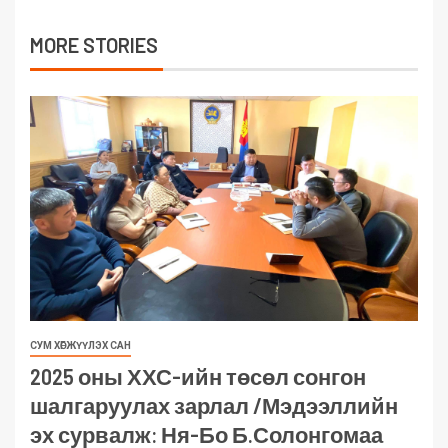
MORE STORIES
СУМ ХӨГЖҮҮЛЭХ САН
2025 оны ХХС-ийн төсөл сонгон
шалгаруулах зарлал /Мэдээллийн
эх сурвалж: Ня-Бо Б.Солонгомаа