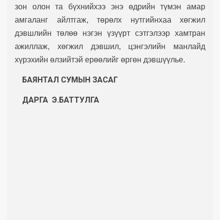
зон олон та бүхнийхээ энэ өдрийн түмэн амар
амгаланг айлтгаж, төрөлх нутгийнхаа хөгжил
дэвшлийн төлөө нэгэн үзүүрт сэтгэлээр хамтран
ажиллаж, хөгжил дэвшил, цэнгэлийн манлайд
хүрэхийн өлзийтэй ерөөлийг өргөн дэвшүүлье.
БАЯНТАЛ СУМЫН
ЗАСАГ
ДАРГА Э.БАТТУЛГА