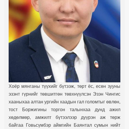
Хоёр мянганы түүхийг бүтээж, төрт ёс, есөн зууны
эзэнт гүрнийг төвшитгөн төвхнүүлсэн Эзэн Чингис
хааныхаа алтан ургийн хаадын гал голомтыг өвлөн,
тост Боржигины торгон талынхаа дунд ажил
хөдөлмөр, амжилт бүтээлээр дүүрэн аж төрж
байгаа Говьсүмбэр аймгийн Баянтал сумын нийт