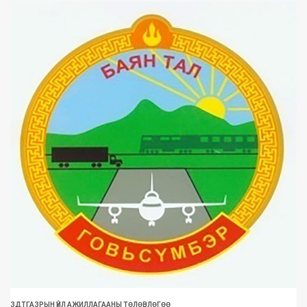
ЗДТГАЗРЫН ҮЙЛ АЖИЛЛАГААНЫ ТӨЛӨВЛӨГӨӨ