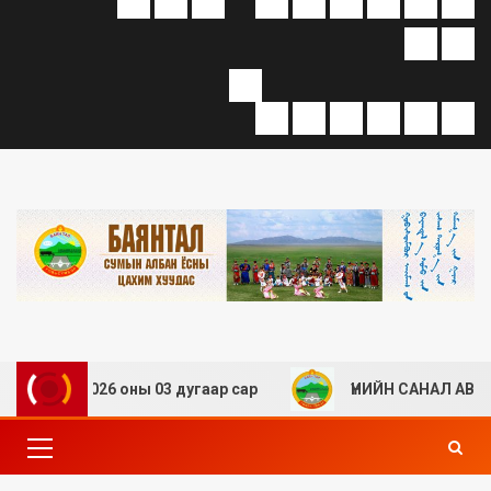
А” 2026 оны 03 дугаар сар
ҮНИЙН САНАЛ АВАХ ТУХА