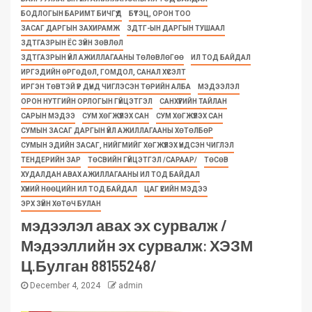
БОДЛОГЫН БАРИМТ БИЧГҮҮД
БҮТЭЦ, ОРОН ТОО
ЗАСАГ ДАРГЫН ЗАХИРАМЖ
ЗДТГ-ЫН ДАРГЫН ТУШААЛ
ЗДТГАЗРЫН ЁС ЗҮЙН ЗӨВЛӨЛ
ЗДТГАЗРЫН ҮЙЛ АЖИЛЛАГААНЫ ТӨЛӨВЛӨГӨӨ
ИЛ ТОД БАЙДАЛ
ИРГЭДИЙН ӨРГӨДӨЛ, ГОМДОЛ, САНАЛ ХҮСЭЛТ
ИРГЭН ТӨВТЭЙ ҮР ДҮНД ЧИГЛЭСЭН ТӨРИЙН АЛБА
МЭДЭЭЛЭЛ
ОРОН НУТГИЙН ОРЛОГЫН ГҮЙЦЭТГЭЛ
САНХҮҮГИЙН ТАЙЛАН
САРЫН МЭДЭЭ
СУМ ХӨГЖҮҮЛЭХ САН
СУМ ХӨГЖҮҮЛЭХ САН
СУМЫН ЗАСАГ ДАРГЫН ҮЙЛ АЖИЛЛАГААНЫ ХӨТӨЛБӨР
СУМЫН ЭДИЙН ЗАСАГ, НИЙГМИЙГ ХӨГЖҮҮЛЭХ ҮНДСЭН ЧИГЛЭЛ
ТЕНДЕРИЙН ЗАР
ТӨСВИЙН ГҮЙЦЭТГЭЛ /САРААР/
ТӨСӨВ
ХУДАЛДАН АВАХ АЖИЛЛАГААНЫ ИЛ ТОД БАЙДАЛ
ХҮНИЙ НӨӨЦИЙН ИЛ ТОД БАЙДАЛ
ЦАГ ҮЕИЙН МЭДЭЭ
ЭРХ ЗҮЙН ХӨТӨЧ БУЛАН
мэдээлэл авах эх сурвалж /
Мэдээллийн эх сурвалж: ХЭЗМ
Ц.Булган 88155248/
December 4, 2024
admin