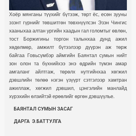
Хоёр мянганы түүхийг бүтээж, төрт ёс, есөн зууны
эзэнт гүрнийг төвшитгөн төвхнүүлсэн Эзэн Чингис
хааныхаа алтан ургийн хаадын гал голомтыг өвлөн,
тост Боржигины торгон талынхаа дунд ажил
хөдөлмөр, амжилт бүтээлээр дүүрэн аж төрж
байгаа Говьсүмбэр аймгийн Баянтал сумын нийт
зон олон та бүхнийхээ энэ өдрийн түмэн амар
амгаланг айлтгаж, төрөлх нутгийнхаа хөгжил
дэвшлийн төлөө нэгэн үзүүрт сэтгэлээр хамтран
ажиллаж, хөгжил дэвшил, цэнгэлийн манлайд
хүрэхийн өлзийтэй ерөөлийг өргөн дэвшүүлье.
БАЯНТАЛ СУМЫН
ЗАСАГ
ДАРГА Э.БАТТУЛГА