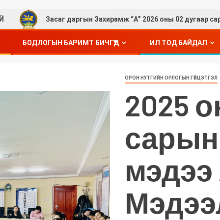
Засаг даргын Захирамж “А” 2026 оны 02 дугаар сар
БОДЛОГЫН БАРИМТ БИЧГҮҮД
ИЛ ТОД БАЙДАЛ
ОРОН НУТГИЙН ОРЛОГЫН ГҮЙЦЭТГЭЛ
2025 о
сарын
мэдээ 
Мэдээ