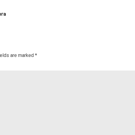
рга
ields are marked
*