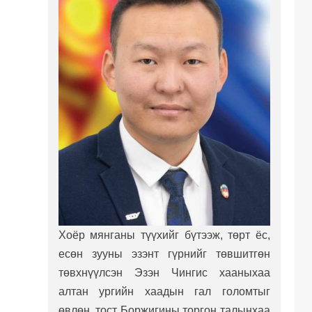
Хоёр мянганы түүхийг бүтээж, төрт ёс,
есөн зууны эзэнт гүрнийг төвшитгөн
төвхнүүлсэн Эзэн Чингис хааныхаа
алтан ургийн хаадын гал голомтыг
өвлөн, тост Боржигины торгон талынхаа