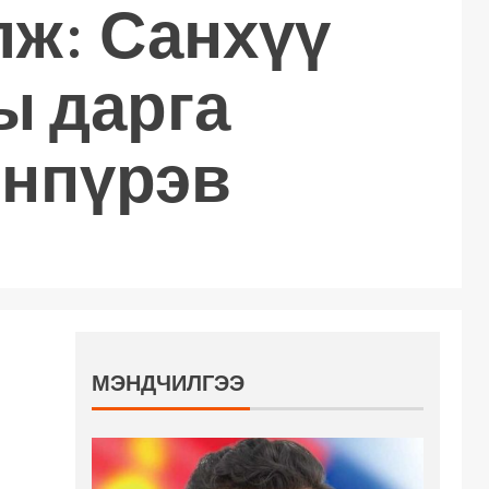
лж: Санхүү
ы дарга
онпүрэв
МЭНДЧИЛГЭЭ