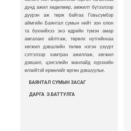
дунд ажил хөдөлмөр, амжилт бүтээлээр
дүүрэн аж төрж байгаа Говьсүмбэр
аймгийн Баянтал сумын нийт зон олон
та бүхнийхээ энэ өдрийн түмэн амар
амгаланг айлтгаж, төрөлх нутгийнхаа
хөгжил дэвшлийн төлөө нэгэн үзүүрт
сэтгэлээр хамтран ажиллаж, хөгжил
дэвшил, цэнгэлийн манлайд хүрэхийн
өлзийтэй ерөөлийг өргөн дэвшүүлье.
БАЯНТАЛ СУМЫН
ЗАСАГ
ДАРГА Э.БАТТУЛГА