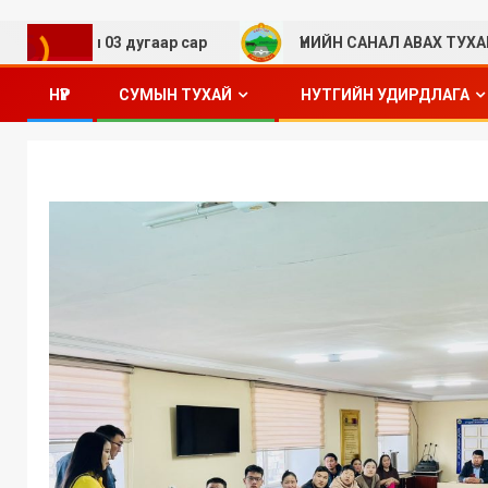
оны 03 дугаар сар
ҮНИЙН САНАЛ АВАХ ТУХАЙ
НҮҮР
СУМЫН ТУХАЙ
НУТГИЙН УДИРДЛАГА