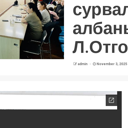
сурва
албан
Л.Отг
admin
November 3, 2025