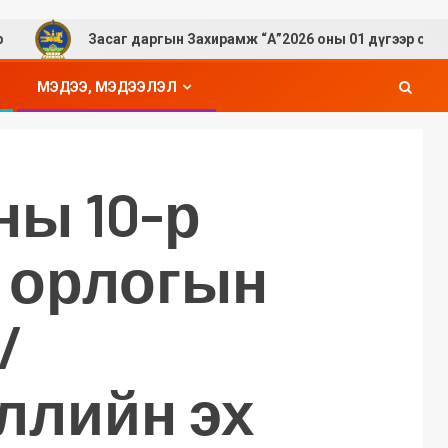
Засаг даргын Захирамж “А”2026 оны 01 дүгээр сар
МЭДЭЭ, МЭДЭЭЛЭЛ
ны 10-р
 орлогын
/
ллийн эх