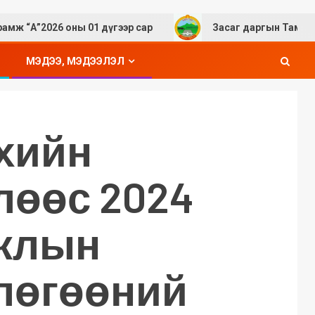
026 оны 01 дүгээр сар
Засаг даргын Тамгын газрын 
МЭДЭЭ, МЭДЭЭЛЭЛ
эхийн
лөөс 2024
жлын
лөгөөний