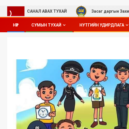
НИЙН САНАЛ АВАХ ТУХАЙ
Засаг даргын Захирамж “А”
НҮҮР
СУМЫН ТУХАЙ
НУТГИЙН УДИРДЛАГА