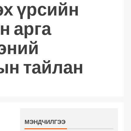
эх үрсийн
н арга
эний
ын тайлан
МЭНДЧИЛГЭЭ