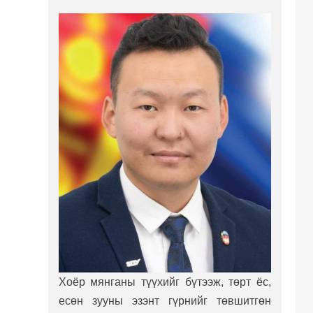
Хоёр мянганы түүхийг бүтээж, төрт ёс,
есөн зууны эзэнт гүрнийг төвшитгөн