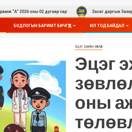
 2026 оны 02 дугаар сар
Засаг даргын Захирамж “А”2
БОДЛОГЫН БАРИМТ БИЧГҮҮД
ИЛ ТОД БАЙДАЛ
ЭЦЭГ ЭХИЙН ЗӨВЛӨЛ
Эцэг 
зөвлө
оны а
төлөв