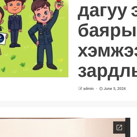
дагуу 
баяры
хэмжэ
зардл
admin
June 5, 2024