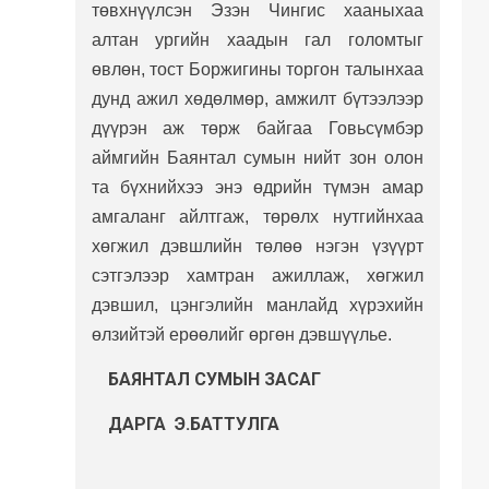
төвхнүүлсэн Эзэн Чингис хааныхаа
алтан ургийн хаадын гал голомтыг
өвлөн, тост Боржигины торгон талынхаа
дунд ажил хөдөлмөр, амжилт бүтээлээр
дүүрэн аж төрж байгаа Говьсүмбэр
аймгийн Баянтал сумын нийт зон олон
та бүхнийхээ энэ өдрийн түмэн амар
амгаланг айлтгаж, төрөлх нутгийнхаа
хөгжил дэвшлийн төлөө нэгэн үзүүрт
сэтгэлээр хамтран ажиллаж, хөгжил
дэвшил, цэнгэлийн манлайд хүрэхийн
өлзийтэй ерөөлийг өргөн дэвшүүлье.
БАЯНТАЛ СУМЫН
ЗАСАГ
ДАРГА Э.БАТТУЛГА