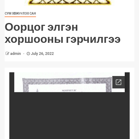
СУМ ХӨГЖҮҮЛЭХ САН
Оорцог элгэн
хоршооны гэрчилгээ
admin
July 26, 2022