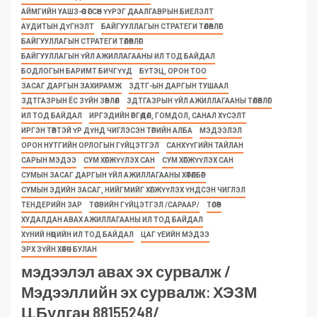
АЙМГИЙН УАШЗ-ӨӨС ӨГСӨН ҮҮРЭГ ДААЛГАВРЫН БИЕЛЭЛТ
АУДИТЫН ДҮГНЭЛТ
БАЙГУУЛЛАГЫН СТРАТЕГИ ТӨЛӨВЛӨГӨӨ
БАЙГУУЛЛАГЫН СТРАТЕГИ ТӨЛӨВЛӨГӨӨ
БАЙГУУЛЛАГЫН ҮЙЛ АЖИЛЛАГААНЫ ИЛ ТОД БАЙДАЛ
БОДЛОГЫН БАРИМТ БИЧГҮҮД
БҮТЭЦ, ОРОН ТОО
ЗАСАГ ДАРГЫН ЗАХИРАМЖ
ЗДТГ-ЫН ДАРГЫН ТУШААЛ
ЗДТГАЗРЫН ЁС ЗҮЙН ЗӨВЛӨЛ
ЗДТГАЗРЫН ҮЙЛ АЖИЛЛАГААНЫ ТӨЛӨВЛӨГӨӨ
ИЛ ТОД БАЙДАЛ
ИРГЭДИЙН ӨРГӨДӨЛ, ГОМДОЛ, САНАЛ ХҮСЭЛТ
ИРГЭН ТӨВТЭЙ ҮР ДҮНД ЧИГЛЭСЭН ТӨРИЙН АЛБА
МЭДЭЭЛЭЛ
ОРОН НУТГИЙН ОРЛОГЫН ГҮЙЦЭТГЭЛ
САНХҮҮГИЙН ТАЙЛАН
САРЫН МЭДЭЭ
СУМ ХӨГЖҮҮЛЭХ САН
СУМ ХӨГЖҮҮЛЭХ САН
СУМЫН ЗАСАГ ДАРГЫН ҮЙЛ АЖИЛЛАГААНЫ ХӨТӨЛБӨР
СУМЫН ЭДИЙН ЗАСАГ, НИЙГМИЙГ ХӨГЖҮҮЛЭХ ҮНДСЭН ЧИГЛЭЛ
ТЕНДЕРИЙН ЗАР
ТӨСВИЙН ГҮЙЦЭТГЭЛ /САРААР/
ТӨСӨВ
ХУДАЛДАН АВАХ АЖИЛЛАГААНЫ ИЛ ТОД БАЙДАЛ
ХҮНИЙ НӨӨЦИЙН ИЛ ТОД БАЙДАЛ
ЦАГ ҮЕИЙН МЭДЭЭ
ЭРХ ЗҮЙН ХӨТӨЧ БУЛАН
мэдээлэл авах эх сурвалж /
Мэдээллийн эх сурвалж: ХЭЗМ
Ц.Булган 88155248/