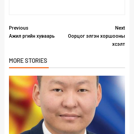
Previous
Next
Ажил үүргийн хуваарь
Оорцог элгэн хоршооны
хүсэлт
MORE STORIES