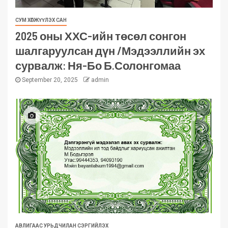
СУМ ХӨГЖҮҮЛЭХ САН
2025 оны ХХС-ийн төсөл сонгон
шалгаруулсан дүн /Мэдээллийн эх
сурвалж: Ня-Бо Б.Солонгомаа
September 20, 2025
admin
АВЛИГААС УРЬДЧИЛАН СЭРГИЙЛЭХ