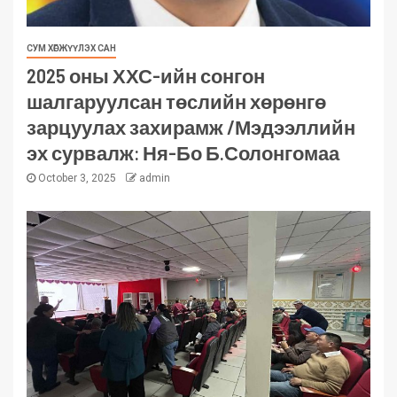
СУМ ХӨГЖҮҮЛЭХ САН
2025 оны ХХС-ийн сонгон
шалгаруулсан төслийн хөрөнгө
зарцуулах захирамж /Мэдээллийн
эх сурвалж: Ня-Бо Б.Солонгомаа
October 3, 2025
admin