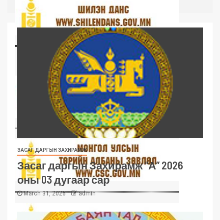
ЗАСАГ ДАРГЫН ЗАХИРАМЖ
Засаг даргын Захирамж “А” 2026
оны 03 дугаар сар
March 31, 2026
admin