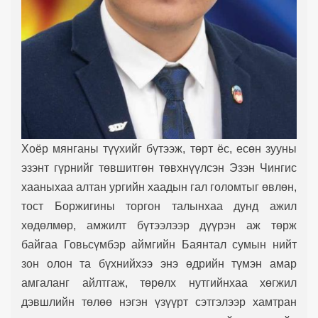
Хоёр мянганы түүхийг бүтээж, төрт ёс, есөн зууны
эзэнт гүрнийг төвшитгөн төвхнүүлсэн Эзэн Чингис
хааныхаа алтан ургийн хаадын гал голомтыг өвлөн,
тост Боржигины торгон талынхаа дунд ажил
хөдөлмөр, амжилт бүтээлээр дүүрэн аж төрж
байгаа Говьсүмбэр аймгийн Баянтал сумын нийт
зон олон та бүхнийхээ энэ өдрийн түмэн амар
амгаланг айлтгаж, төрөлх нутгийнхаа хөгжил
дэвшлийн төлөө нэгэн үзүүрт сэтгэлээр хамтран