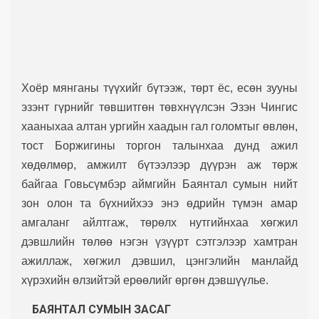
Хоёр мянганы түүхийг бүтээж, төрт ёс, есөн зууны
эзэнт гүрнийг төвшитгөн төвхнүүлсэн Эзэн Чингис
хааныхаа алтан ургийн хаадын гал голомтыг өвлөн,
тост Боржигины торгон талынхаа дунд ажил
хөдөлмөр, амжилт бүтээлээр дүүрэн аж төрж
байгаа Говьсүмбэр аймгийн Баянтал сумын нийт
зон олон та бүхнийхээ энэ өдрийн түмэн амар
амгаланг айлтгаж, төрөлх нутгийнхаа хөгжил
дэвшлийн төлөө нэгэн үзүүрт сэтгэлээр хамтран
ажиллаж, хөгжил дэвшил, цэнгэлийн манлайд
хүрэхийн өлзийтэй ерөөлийг өргөн дэвшүүлье.
БАЯНТАЛ СУМЫН
ЗАСАГ