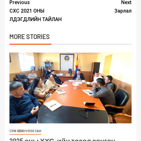
Previous
Next
СХС 2021 ОНЫ
Зарлал
ҮЛДЭГДЛИЙН ТАЙЛАН
MORE STORIES
СУМ ХӨГЖҮҮЛЭХ САН
2025 оны ХХС-ийн төсөл сонгон