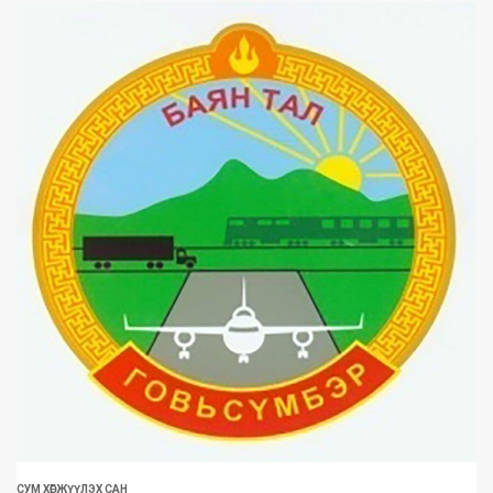
СУМ ХӨГЖҮҮЛЭХ САН