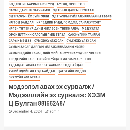
БОДЛОГЫН БАРИМТ БИЧГҮҮД
БҮТЭЦ, ОРОН ТОО
ЗАСАГ ДАРГЫН ЗАХИРАМЖ
ЗДТГ-ЫН ДАРГЫН ТУШААЛ
ЗДТГАЗРЫН ЁС ЗҮЙН ЗӨВЛӨЛ
ЗДТГАЗРЫН ҮЙЛ АЖИЛЛАГААНЫ ТӨЛӨВЛӨГӨӨ
ИЛ ТОД БАЙДАЛ
ИРГЭДИЙН ӨРГӨДӨЛ, ГОМДОЛ, САНАЛ ХҮСЭЛТ
ИРГЭН ТӨВТЭЙ ҮР ДҮНД ЧИГЛЭСЭН ТӨРИЙН АЛБА
МЭДЭЭЛЭЛ
ОРОН НУТГИЙН ОРЛОГЫН ГҮЙЦЭТГЭЛ
САНХҮҮГИЙН ТАЙЛАН
САРЫН МЭДЭЭ
СУМ ХӨГЖҮҮЛЭХ САН
СУМ ХӨГЖҮҮЛЭХ САН
СУМЫН ЗАСАГ ДАРГЫН ҮЙЛ АЖИЛЛАГААНЫ ХӨТӨЛБӨР
СУМЫН ЭДИЙН ЗАСАГ, НИЙГМИЙГ ХӨГЖҮҮЛЭХ ҮНДСЭН ЧИГЛЭЛ
ТЕНДЕРИЙН ЗАР
ТӨСВИЙН ГҮЙЦЭТГЭЛ /САРААР/
ТӨСӨВ
ХУДАЛДАН АВАХ АЖИЛЛАГААНЫ ИЛ ТОД БАЙДАЛ
ХҮНИЙ НӨӨЦИЙН ИЛ ТОД БАЙДАЛ
ЦАГ ҮЕИЙН МЭДЭЭ
ЭРХ ЗҮЙН ХӨТӨЧ БУЛАН
мэдээлэл авах эх сурвалж /
Мэдээллийн эх сурвалж: ХЭЗМ
Ц.Булган 88155248/
December 4, 2024
admin