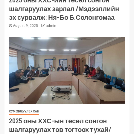
шалгаруулах зарлал /Мэдээллийн
эх сурвалж: Ня-Бо Б.Солонгомаа
August 9, 2025
admin
СУМ ХӨГЖҮҮЛЭХ САН
2025 оны ХХС-ын төсөл сонгон
шалгаруулах тов тогтоох тухай/