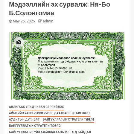
Мэдээллийн эх сурвалж: Ня-Бо
Б.Солонгомаа
May 26, 2025
admin
АВЛИГААС УРЬДЧИЛАН СЭРГИЙЛЭХ
АЙМГИЙН УАШЗ-ӨӨС ӨГСӨН ҮҮРЭГ ДААЛГАВРЫН БИЕЛЭЛТ
АУДИТЫН ДҮГНЭЛТ
БАЙГУУЛЛАГЫН СТРАТЕГИ ТӨЛӨВЛӨГӨӨ
БАЙГУУЛЛАГЫН СТРАТЕГИ ТӨЛӨВЛӨГӨӨ
БАЙГУУЛЛАГЫН ҮЙЛ АЖИЛЛАГААНЫ ИЛ ТОД БАЙДАЛ