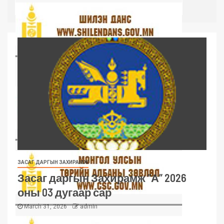
ЗАСАГ ДАРГЫН ЗАХИРАМЖ
Засаг даргын Захирамж “А” 2026
оны 03 дугаар сар
March 31, 2026
admin