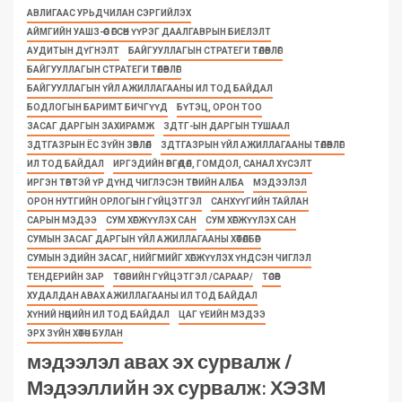
АВЛИГААС УРЬДЧИЛАН СЭРГИЙЛЭХ
АЙМГИЙН УАШЗ-ӨӨС ӨГСӨН ҮҮРЭГ ДААЛГАВРЫН БИЕЛЭЛТ
АУДИТЫН ДҮГНЭЛТ
БАЙГУУЛЛАГЫН СТРАТЕГИ ТӨЛӨВЛӨГӨӨ
БАЙГУУЛЛАГЫН СТРАТЕГИ ТӨЛӨВЛӨГӨӨ
БАЙГУУЛЛАГЫН ҮЙЛ АЖИЛЛАГААНЫ ИЛ ТОД БАЙДАЛ
БОДЛОГЫН БАРИМТ БИЧГҮҮД
БҮТЭЦ, ОРОН ТОО
ЗАСАГ ДАРГЫН ЗАХИРАМЖ
ЗДТГ-ЫН ДАРГЫН ТУШААЛ
ЗДТГАЗРЫН ЁС ЗҮЙН ЗӨВЛӨЛ
ЗДТГАЗРЫН ҮЙЛ АЖИЛЛАГААНЫ ТӨЛӨВЛӨГӨӨ
ИЛ ТОД БАЙДАЛ
ИРГЭДИЙН ӨРГӨДӨЛ, ГОМДОЛ, САНАЛ ХҮСЭЛТ
ИРГЭН ТӨВТЭЙ ҮР ДҮНД ЧИГЛЭСЭН ТӨРИЙН АЛБА
МЭДЭЭЛЭЛ
ОРОН НУТГИЙН ОРЛОГЫН ГҮЙЦЭТГЭЛ
САНХҮҮГИЙН ТАЙЛАН
САРЫН МЭДЭЭ
СУМ ХӨГЖҮҮЛЭХ САН
СУМ ХӨГЖҮҮЛЭХ САН
СУМЫН ЗАСАГ ДАРГЫН ҮЙЛ АЖИЛЛАГААНЫ ХӨТӨЛБӨР
СУМЫН ЭДИЙН ЗАСАГ, НИЙГМИЙГ ХӨГЖҮҮЛЭХ ҮНДСЭН ЧИГЛЭЛ
ТЕНДЕРИЙН ЗАР
ТӨСВИЙН ГҮЙЦЭТГЭЛ /САРААР/
ТӨСӨВ
ХУДАЛДАН АВАХ АЖИЛЛАГААНЫ ИЛ ТОД БАЙДАЛ
ХҮНИЙ НӨӨЦИЙН ИЛ ТОД БАЙДАЛ
ЦАГ ҮЕИЙН МЭДЭЭ
ЭРХ ЗҮЙН ХӨТӨЧ БУЛАН
мэдээлэл авах эх сурвалж /
Мэдээллийн эх сурвалж: ХЭЗМ