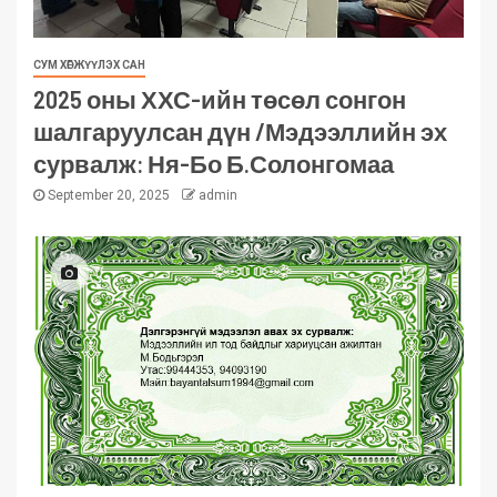
СУМ ХӨГЖҮҮЛЭХ САН
2025 оны ХХС-ийн төсөл сонгон
шалгаруулсан дүн /Мэдээллийн эх
сурвалж: Ня-Бо Б.Солонгомаа
September 20, 2025
admin