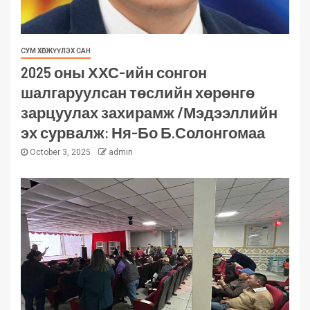
СУМ ХӨГЖҮҮЛЭХ САН
2025 оны ХХС-ийн сонгон
шалгаруулсан төслийн хөрөнгө
зарцуулах захирамж /Мэдээллийн
эх сурвалж: Ня-Бо Б.Солонгомаа
October 3, 2025
admin