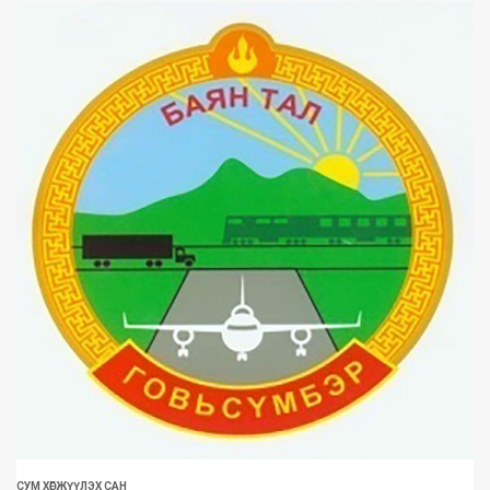
СУМ ХӨГЖҮҮЛЭХ САН