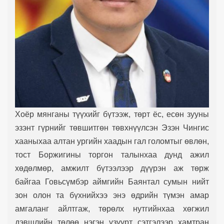
Хоёр мянганы түүхийг бүтээж, төрт ёс, есөн зууны
эзэнт гүрнийг төвшитгөн төвхнүүлсэн Эзэн Чингис
хааныхаа алтан ургийн хаадын гал голомтыг өвлөн,
тост Боржигины торгон талынхаа дунд ажил
хөдөлмөр, амжилт бүтээлээр дүүрэн аж төрж
байгаа Говьсүмбэр аймгийн Баянтал сумын нийт
зон олон та бүхнийхээ энэ өдрийн түмэн амар
амгаланг айлтгаж, төрөлх нутгийнхаа хөгжил
дэвшлийн төлөө нэгэн үзүүрт сэтгэлээр хамтран