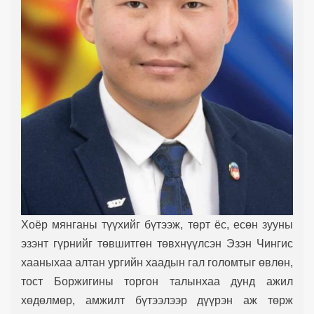
Хоёр мянганы түүхийг бүтээж, төрт ёс, есөн зууны
эзэнт гүрнийг төвшитгөн төвхнүүлсэн Эзэн Чингис
хааныхаа алтан ургийн хаадын гал голомтыг өвлөн,
тост Боржигины торгон талынхаа дунд ажил
хөдөлмөр, амжилт бүтээлээр дүүрэн аж төрж