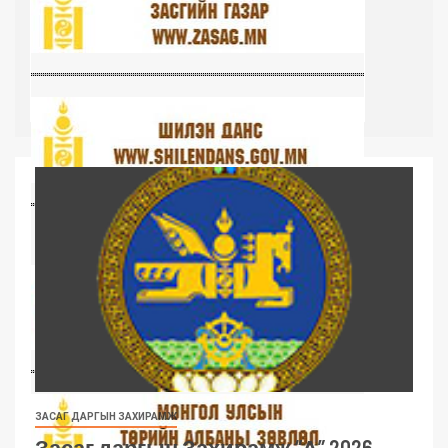
ЗАСАГ ДАРГЫН ЗАХИРАМЖ
Засаг даргын Захирамж “А” 2026