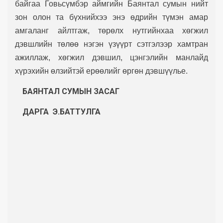
байгаа Говьсүмбэр аймгийн Баянтал сумын нийт
зон олон та бүхнийхээ энэ өдрийн түмэн амар
амгаланг айлтгаж, төрөлх нутгийнхаа хөгжил
дэвшлийн төлөө нэгэн үзүүрт сэтгэлээр хамтран
ажиллаж, хөгжил дэвшил, цэнгэлийн манлайд
хүрэхийн өлзийтэй ерөөлийг өргөн дэвшүүлье.
БАЯНТАЛ СУМЫН
ЗАСАГ
ДАРГА Э.БАТТУЛГА